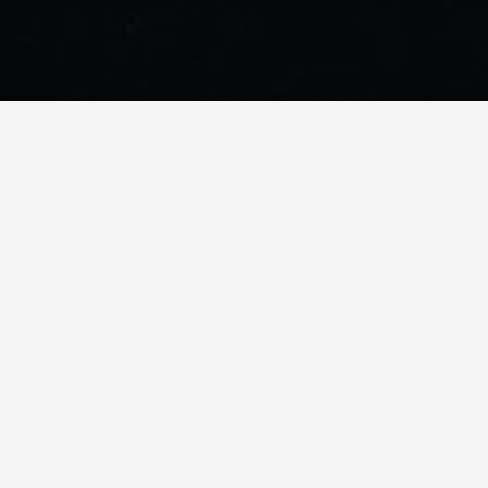
Pohjankurussa
Kun haluat
 palvelulla,