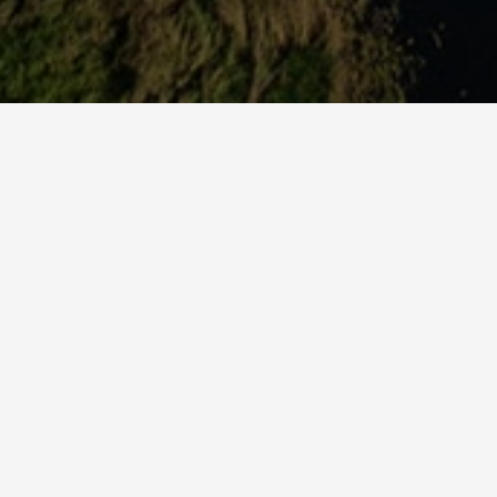
SÄILYTYS
Special Marine on Länsi-Uudellamaalla, 
sijaitseva täyden palvelun venesäilytys. 
laadukkaan säilytyksen henkilökohtaisella