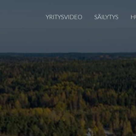
YRITYSVIDEO
SÄILYTYS
H