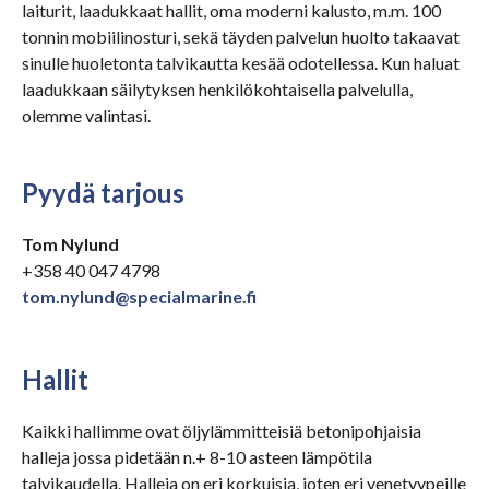
laiturit, laadukkaat hallit, oma moderni kalusto, m.m. 100
tonnin mobiilinosturi, sekä täyden palvelun huolto takaavat
sinulle huoletonta talvikautta kesää odotellessa. Kun haluat
laadukkaan säilytyksen henkilökohtaisella palvelulla,
olemme valintasi.
Pyydä tarjous
Tom Nylund
+358 40 047 4798
tom.nylund@specialmarine.fi
Hallit
Kaikki hallimme ovat öljylämmitteisiä betonipohjaisia
halleja jossa pidetään n.+ 8-10 asteen lämpötila
talvikaudella. Halleja on eri korkuisia, joten eri venetyypeille