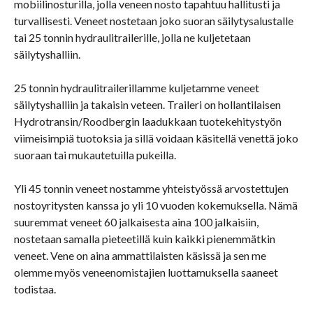
mobiilinosturilla, jolla veneen nosto tapahtuu hallitusti ja
turvallisesti. Veneet nostetaan joko suoran säilytysalustalle
tai 25 tonnin hydraulitrailerille, jolla ne kuljetetaan
säilytyshalliin.
25 tonnin hydraulitrailerillamme kuljetamme veneet
säilytyshalliin ja takaisin veteen. Traileri on hollantilaisen
Hydrotransin/Roodbergin laadukkaan tuotekehitystyön
viimeisimpiä tuotoksia ja sillä voidaan käsitellä venettä joko
suoraan tai mukautetuilla pukeilla.
Yli 45 tonnin veneet nostamme yhteistyössä arvostettujen
nostoyritysten kanssa jo yli 10 vuoden kokemuksella. Nämä
suuremmat veneet 60 jalkaisesta aina 100 jalkaisiin,
nostetaan samalla pieteetillä kuin kaikki pienemmätkin
veneet. Vene on aina ammattilaisten käsissä ja sen me
olemme myös veneenomistajien luottamuksella saaneet
todistaa.